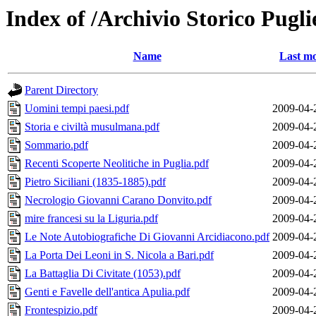
Index of /Archivio Storico Puglie
Name
Last mo
Parent Directory
Uomini tempi paesi.pdf
2009-04-
Storia e civiltà musulmana.pdf
2009-04-
Sommario.pdf
2009-04-
Recenti Scoperte Neolitiche in Puglia.pdf
2009-04-
Pietro Siciliani (1835-1885).pdf
2009-04-
Necrologio Giovanni Carano Donvito.pdf
2009-04-
mire francesi su la Liguria.pdf
2009-04-
Le Note Autobiografiche Di Giovanni Arcidiacono.pdf
2009-04-
La Porta Dei Leoni in S. Nicola a Bari.pdf
2009-04-
La Battaglia Di Civitate (1053).pdf
2009-04-
Genti e Favelle dell'antica Apulia.pdf
2009-04-
Frontespizio.pdf
2009-04-