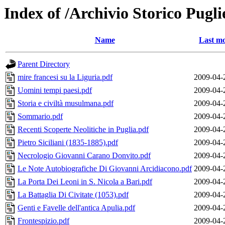
Index of /Archivio Storico Puglie
Name
Last mo
Parent Directory
mire francesi su la Liguria.pdf
2009-04-
Uomini tempi paesi.pdf
2009-04-
Storia e civiltà musulmana.pdf
2009-04-
Sommario.pdf
2009-04-
Recenti Scoperte Neolitiche in Puglia.pdf
2009-04-
Pietro Siciliani (1835-1885).pdf
2009-04-
Necrologio Giovanni Carano Donvito.pdf
2009-04-
Le Note Autobiografiche Di Giovanni Arcidiacono.pdf
2009-04-
La Porta Dei Leoni in S. Nicola a Bari.pdf
2009-04-
La Battaglia Di Civitate (1053).pdf
2009-04-
Genti e Favelle dell'antica Apulia.pdf
2009-04-
Frontespizio.pdf
2009-04-