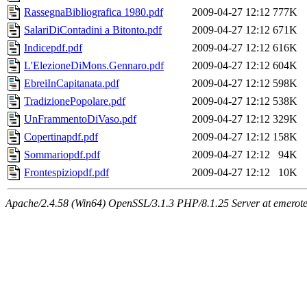
RassegnaBibliografica 1980.pdf
2009-04-27 12:12
777K
SalariDiContadini a Bitonto.pdf
2009-04-27 12:12
671K
Indicepdf.pdf
2009-04-27 12:12
616K
L'ElezioneDiMons.Gennaro.pdf
2009-04-27 12:12
604K
EbreiInCapitanata.pdf
2009-04-27 12:12
598K
TradizionePopolare.pdf
2009-04-27 12:12
538K
UnFrammentoDiVaso.pdf
2009-04-27 12:12
329K
Copertinapdf.pdf
2009-04-27 12:12
158K
Sommariopdf.pdf
2009-04-27 12:12
94K
Frontespiziopdf.pdf
2009-04-27 12:12
10K
Apache/2.4.58 (Win64) OpenSSL/3.1.3 PHP/8.1.25 Server at emeroteca