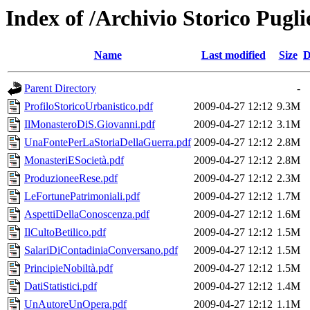
Index of /Archivio Storico Pugl
Name
Last modified
Size
D
Parent Directory
-
ProfiloStoricoUrbanistico.pdf
2009-04-27 12:12
9.3M
IlMonasteroDiS.Giovanni.pdf
2009-04-27 12:12
3.1M
UnaFontePerLaStoriaDellaGuerra.pdf
2009-04-27 12:12
2.8M
MonasteriESocietà.pdf
2009-04-27 12:12
2.8M
ProduzioneeRese.pdf
2009-04-27 12:12
2.3M
LeFortunePatrimoniali.pdf
2009-04-27 12:12
1.7M
AspettiDellaConoscenza.pdf
2009-04-27 12:12
1.6M
IlCultoBetilico.pdf
2009-04-27 12:12
1.5M
SalariDiContadiniaConversano.pdf
2009-04-27 12:12
1.5M
PrincipieNobiltà.pdf
2009-04-27 12:12
1.5M
DatiStatistici.pdf
2009-04-27 12:12
1.4M
UnAutoreUnOpera.pdf
2009-04-27 12:12
1.1M